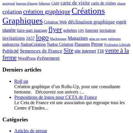
carte de visite
carte de visites
auxiprod
banque d'image
bilingue
CA80
chasse
Créations
création graphique
création
Graphiques
déclinaison graphique
esprit
Création Web
flyer
planète
faire-part mariage
gobelets
Internet
invitation
GPS
logo
invitations
Magazines
JA57
Machinisme
mise en page
mémento
Presse
nadoucrea
NadouCréation
Nadou Création
Plaquette
Profession Libérale
Site
vente à la
Semences de France
Publicité
site internet
TIR
ferme
évènement
WordPress
Derniers articles
Roll up
Création graphique d’un Rollu-Up, pour une consultante
bretonne. Découvrez son univers :...
Propositions de logos pour CETA de France
Le Ceta de France est une association qui regroupe tous les
Centre d’Etudes...
Catégories
Articles de presse