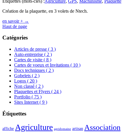
Étiquettes (mots-clés) :
Agriculture
,
GPS
,
Machinisme
,
Plaquette
Création de la plaquette, en 3 volets de Ntech.
en savoir +
→
Haut de page
Catégories
Articles de presse
( 3 )
Auto-entreprise
( 2 )
Cartes de visite
( 8 )
Cartes de voeux et Invitations
( 10 )
Docs techniques
( 2 )
Gobelets
( 2 )
Logos
( 20 )
Non classé
( 2 )
Plaquettes et Flyers
( 24 )
Portfolio
( 75 )
Sites Internet
( 9 )
Étiquettes
Agriculture
Association
affiche
artisan
agridomaine