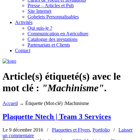
Presse – Articles et Pub
Site Internet
Gobelets Personnalisables
Activités
Qui suis-je ?
Communication en Agriculture
Catalogue des prestations
Partenariats et Clients
Contact
Article(s) étiqueté(s) avec le
mot clé :
"Machinisme"
.
Accueil
→
Étiquette (Mot-clé) :Machinisme
Plaquette Ntech | Team 3 Services
Le 9 décembre 2016
/
Plaquettes et Flyers
,
Portfolio
/
Laisser
un commentaire