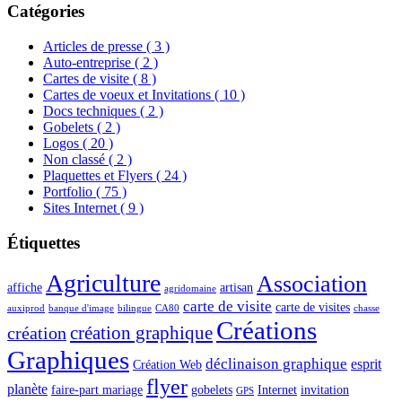
Catégories
Articles de presse
( 3 )
Auto-entreprise
( 2 )
Cartes de visite
( 8 )
Cartes de voeux et Invitations
( 10 )
Docs techniques
( 2 )
Gobelets
( 2 )
Logos
( 20 )
Non classé
( 2 )
Plaquettes et Flyers
( 24 )
Portfolio
( 75 )
Sites Internet
( 9 )
Étiquettes
Agriculture
Association
affiche
artisan
agridomaine
carte de visite
carte de visites
auxiprod
banque d'image
bilingue
CA80
chasse
Créations
création graphique
création
Graphiques
déclinaison graphique
esprit
Création Web
flyer
planète
faire-part mariage
gobelets
Internet
invitation
GPS