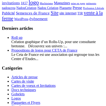
logo
invitations
Magazines
JA57
Machinisme
mise en page
mémento
Presse
nadoucrea
NadouCréation
Nadou Création
Plaquette
Profession Libérale
Site
vente à la
Semences de France
Publicité
site internet
TIR
ferme
évènement
WordPress
Derniers articles
Roll up
Création graphique d’un Rollu-Up, pour une consultante
bretonne. Découvrez son univers :...
Propositions de logos pour CETA de France
Le Ceta de France est une association qui regroupe tous les
Centre d’Etudes...
Catégories
Articles de presse
Cartes de visite
Cartes de voeux et Invitations
Docs techniques
Gobelets
Logos
Plaquettes et Flyers