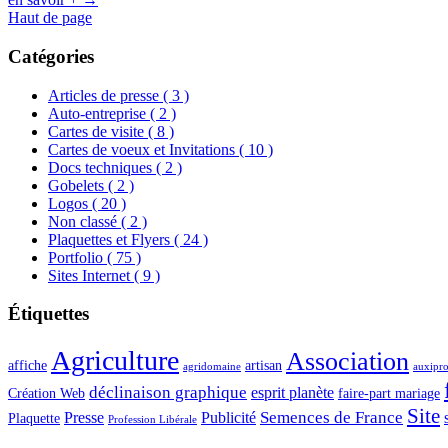
Haut de page
Catégories
Articles de presse
( 3 )
Auto-entreprise
( 2 )
Cartes de visite
( 8 )
Cartes de voeux et Invitations
( 10 )
Docs techniques
( 2 )
Gobelets
( 2 )
Logos
( 20 )
Non classé
( 2 )
Plaquettes et Flyers
( 24 )
Portfolio
( 75 )
Sites Internet
( 9 )
Étiquettes
Agriculture
Association
affiche
artisan
agridomaine
auxipr
déclinaison graphique
esprit planète
Création Web
faire-part mariage
Site
Semences de France
Presse
Publicité
Plaquette
Profession Libérale