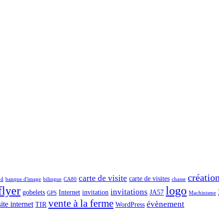
créatio
carte de visite
carte de visites
od
banque d'image
bilingue
CA80
chasse
flyer
logo
invitations
gobelets
Internet
invitation
JA57
GPS
Machinisme
vente à la ferme
évènement
site internet
TIR
WordPress