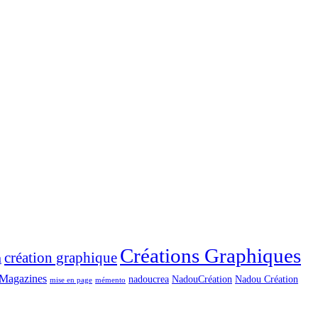
Créations Graphiques
création graphique
n
Magazines
nadoucrea
NadouCréation
Nadou Création
mise en page
mémento