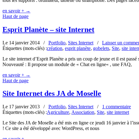
tous les supports : ordinateur, tablette ou smartphone. Des pages face
en savoir +
→
Haut de page
Esprit Planète – site Internet
Le 14 janvier 2014
/
Portfolio
,
Sites Internet
/
Laisser un commen
Étiquettes (mots-clés) :
création
,
esprit planète
,
gobelets
,
Site
,
site inter
Le site internet d’Esprit Planète a pris un coup de jeune et il est pass
Nouveauté : Il propose un module de « Chat en ligne« , une FAQ,
en savoir +
→
Haut de page
Site Internet des JA de Moselle
Le 17 janvier 2013
/
Portfolio
,
Sites Internet
/
1 commentaire
Étiquettes (mots-clés) :
Agriculture
,
Association
,
Site
,
site internet
Le Site des JA de Moselle a été mis en ligne ce jeudi 16 janvier à l’
! Ce site a été développé avec WordPress, et nous
en savoir +
→