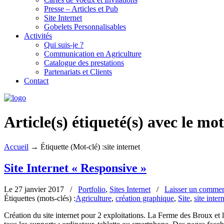
Presse – Articles et Pub
Site Internet
Gobelets Personnalisables
Activités
Qui suis-je ?
Communication en Agriculture
Catalogue des prestations
Partenariats et Clients
Contact
Article(s) étiqueté(s) avec le mot
Accueil
→
Étiquette (Mot-clé) :site internet
Site Internet « Responsive »
Le 27 janvier 2017
/
Portfolio
,
Sites Internet
/
Laisser un commen
Étiquettes (mots-clés) :
Agriculture
,
création graphique
,
Site
,
site inter
Création du site internet pour 2 exploitations. La Ferme des Broux et l